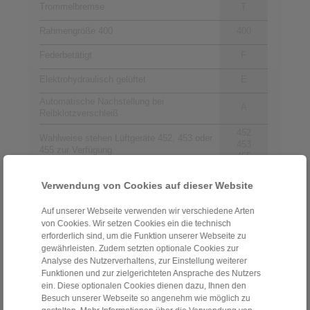
Trommelbremse
T
Rahmengröße 400
400
Federbetätigt
F
Elektrohydraulisch gelüftet
E
Automatische Nachstellung bei
A
Reibklotzverschleiß
452
Wahlweise stehen Lüftgeräte 452, 453 oder
453
455 zur Verfügung
455
Lüftgerät horizontal montiert
H
Verwendung von Cookies auf dieser Website
Material: Stahl
ST
Auf unserer Webseite verwenden wir verschiedene Arten
von Cookies. Wir setzen Cookies ein die technisch
erforderlich sind, um die Funktion unserer Webseite zu
gewährleisten. Zudem setzten optionale Cookies zur
Kontakt
Analyse des Nutzerverhaltens, zur Einstellung weiterer
Funktionen und zur zielgerichteten Ansprache des Nutzers
Hotline Vertrieb:
ein. Diese optionalen Cookies dienen dazu, Ihnen den
+43 2635 62446
Besuch unserer Webseite so angenehm wie möglich zu