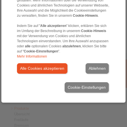
gestalten. Mehr Informationen über die Verwendung von
info@ringspann.at
Cookies und ähnlichen Technologien auf unserer Webseite,
Ihre Auswahl und die Möglichkeit die Cookieeinstellungen
Hotline Technik:
zu verwalten, finden Sie in unserem
Cookie-Hinweis
.
+43 2635 62446
Indem Sie auf "
Alle akzeptieren
" klicken, erklären Sie sich
info@ringspann.at
im Umfang der Beschreibung in unserem
Cookie-Hinweis
mit der Verwendung von Cookies und ähnlichen
Technologien einverstanden. Um Ihre Auswahl anzupassen
oder
alle
optionalen Cookies
abzulehnen
, klicken Sie bitte
auf "
Cookie-Einstellungen
".
Mehr Informationen
Home
|
Kontaktformular
|
Impressum
|
Datenschutzerklärung
|
Alle Cookies akzeptieren
Ablehnen
Allgemeine Verkaufsbedingungen
|
Login
Cookie-Einstellungen
Produkte
Übersicht
Freiläufe
Bremsen