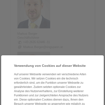
Markus Berger
Geschäftsführer
+43 2635 62446 -11
Markus.Berger@ringspann.at
Verwendung von Cookies auf dieser Website
Auf unserer Webseite verwenden wir verschiedene Arten
von Cookies. Wir setzen Cookies ein die technisch
erforderlich sind, um die Funktion unserer Webseite zu
gewährleisten. Zudem setzten optionale Cookies zur
Analyse des Nutzerverhaltens, zur Einstellung weiterer
Funktionen und zur zielgerichteten Ansprache des Nutzers
Ing. Petr Schejbal
ein. Diese optionalen Cookies dienen dazu, Ihnen den
Area Sales Manager
Besuch unserer Webseite so angenehm wie möglich zu
+43 2635 62446