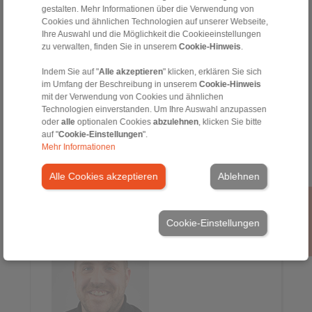
gestalten. Mehr Informationen über die Verwendung von
+420 774 132 792
Cookies und ähnlichen Technologien auf unserer Webseite,
Petr.Schejbal@ringspann.cz
Ihre Auswahl und die Möglichkeit die Cookieeinstellungen
zu verwalten, finden Sie in unserem
Cookie-Hinweis
.
Indem Sie auf "
Alle akzeptieren
" klicken, erklären Sie sich
im Umfang der Beschreibung in unserem
Cookie-Hinweis
mit der Verwendung von Cookies und ähnlichen
Technologien einverstanden. Um Ihre Auswahl anzupassen
oder
alle
optionalen Cookies
abzulehnen
, klicken Sie bitte
auf "
Cookie-Einstellungen
".
Mehr Informationen
Esra Arslan
Alle Cookies akzeptieren
Ablehnen
Vertriebsinnendienst
+43 2635 62446 -12
Esra.Arslan@ringspann.at
Cookie-Einstellungen