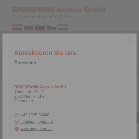
Wir betreuen folgende Länder:
DE
|
EN
Kontaktieren Sie uns
Menü
Österreich
Kontakt
>
Österreich
RINGSPANN Austria GmbH
Österreich, Tschechien, Ungarn, Slowakei, Slowenien
Triesterstraße 21
2620 Neunkirchen
Österreich
+43 2635 62446
info@ringspann.at
www.ringspann.at