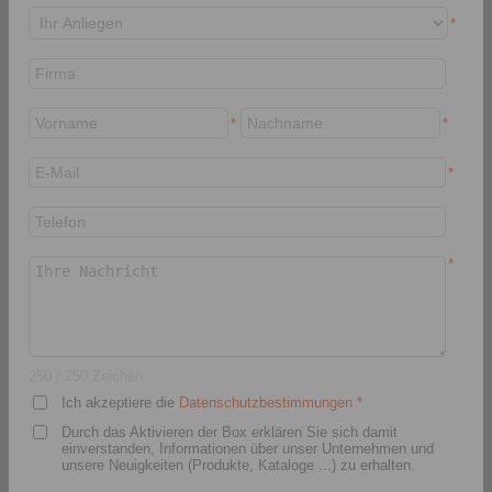
*
*
*
*
RINGSPANN Austria GmbH
Triesterstraße 21
2620 Neunkirchen
Österreich
*
+43 2635 62446
info@ringspann.at
www.ringspann.at
> Kontaktformular
250
/ 250 Zeichen
Ich akzeptiere die
Datenschutzbestimmungen
*
Durch das Aktivieren der Box erklären Sie sich damit
einverstanden, Informationen über unser Unternehmen und
unsere Neuigkeiten (Produkte, Kataloge ...) zu erhalten.