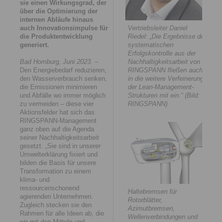
sie einen Wirkungsgrad, der
über die Optimierung der
internen Abläufe hinaus
auch Innovationsimpulse für
Vertriebsleiter Daniel
die Produktentwicklung
Riedel: „Die Ergebnisse der
generiert.
systematischen
Erfolgskontrolle aus der
Bad Homburg, Juni 2023.
–
Nachhaltigkeitsarbeit von
Den Energiebedarf reduzieren,
RINGSPANN fließen auch
den Wasserverbrauch senken,
in die weitere Verfeinerung
die Emissionen minimieren
der Lean-Management-
und Abfälle wo immer möglich
Strukturen mit ein.“ (Bild:
zu vermeiden – diese vier
RINGSPANN)
Aktionsfelder hat sich das
RINGSPANN-Management
ganz oben auf die Agenda
seiner Nachhaltigkeitsarbeit
gesetzt. „Sie sind in unserer
Umwelterklärung fixiert und
bilden die Basis für unsere
Transformation zu einem
klima- und
ressourcenschonend
Haltebremsen für
agierenden Unternehmen.
Rotorblätter,
Zugleich stecken sie den
Azimutbremsen,
Rahmen für alle Ideen ab, die
Wellenverbindungen und
wir mit den Mitteln und