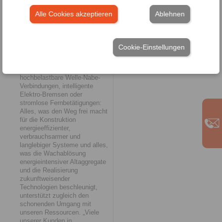
Verschwendung zunehmend in
die Entwicklung neuer Produkt-
Alle Cookies akzeptieren
Ablehnen
und Engineering-Lösungen
miteinfließen. Denn ob es um
materialoptimierte Freiläufe für
Wellenkraftwerke oder E-Bike-
Cookie-Einstellungen
Antriebe geht oder um
Sicherheitsbremsen für
Windkraftanlagen,
hochbelastbare Welle-Nabe-
Verbindungen, intelligente
Elektro-Bremsen oder
stromlose Fernbetätigungen:
Alles, was den Weg frei macht
für die Konstruktion
energieeffizienter,
verbrauchsarmer und
langlebiger Systeme und alles,
was die Wachablösung
energieintensiver Altaggregate
und die Realisierung
zukunftweisender
Technologien beschleunigt,
unterstützt zugleich den
schonenden Umgang mit
unseren Ressourcen. „Viele
unserer Kunden in