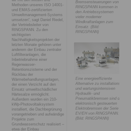
Bremsensteuerungen von
Methoden unseres ISO 14001-
RINGSPANN kommen in
und EMAS-zertifizierten
den Antriebssystemen
Umweltmanagement-Systems
vieler moderner
umsetzen“, sagt Daniel Riedel,
Windkraftanlagen zum
der Vertriebsleiter von
Einsatz. (Bild:
RINGSPANN. Zu den
RINGSPANN)
wichtigsten
Nachhaltigkeitsprojekten der
letzten Monate gehören unter
anderem der Einbau zentraler
Luftfilteranlagen, die
Inbetriebnahme einer
Regenwasser-
Retentionszisterne und der
Rückbau der
Eine energieeffiziente
Wärmebehandlungsanlagen,
Alternative zu installations-
der einen Verzicht auf den
und wartungsintensiven
Einsatz umweltschädlicher
Hydraulik- und
Härtesalze ermöglicht.
Pneumatikbremsen sind die
Außerdem wurden ein 210-
elektronisch gesteuerten
kWp-Photovoltaiksystem
Elektrobremsen der Serie
installiert, die Dachbegrünung
EV/EH von RINGSPANN.
vorangetrieben und aufwändige
(Bild: RINGSPANN)
Projekte zum
Grundwasserschutz realisiert –
etwa der Einbau