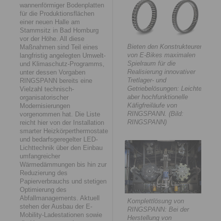
wannenförmiger Bodenplatten
für die Produktionsflächen
einer neuen Halle am
Stammsitz in Bad Homburg
vor der Höhe. All diese
Bieten den Konstrukteuren
Maßnahmen sind Teil eines
von E-Bikes maximalen
langfristig angelegten Umwelt-
Spielraum für die
und Klimaschutz-Programms,
Realisierung innovativer
unter dessen Vorgaben
Tretlager- und
RINGSPANN bereits eine
Getriebelösungen: Leichte
Vielzahl technisch-
aber hochfunktionelle
organisatorischer
Käfigfreiläufe von
Modernisierungen
RINGSPANN. (Bild:
vorgenommen hat. Die Liste
RINGSPANN)
reicht hier von der Installation
smarter Heizkörperthermostate
und bedarfsgeregelter LED-
Lichttechnik über den Einbau
umfangreicher
Wärmedämmungen bis hin zur
Reduzierung des
Papierverbrauchs und stetigen
Optimierung des
Abfallmanagements. Aktuell
Komplettlösung von
stehen der Ausbau der E-
RINGSPANN: Bei der
Mobility-Ladestationen sowie
Herstellung von