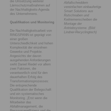
die Umsetzung weiterer
Abfallschreddern
Lärmschutzmaßnahmen auf
vereinfachen einbaufertige
der Nachhaltigkeits-Agenda
Smart Solutions aus
des Unternehmens.
Rutschnaben und
Keilriemenscheiben die
Qualifikation und Monitoring
Montage der
Antriebsysteme. (Bild:
Die Nachhaltigkeitsarbeit von
Lindner-Recyclingtech)
RINGSPANN ist geprägt von
einer großen
Unterschiedlichkeit und hohen
Komplexität der einzelnen
Gewerke und Projekte.
Angesichts der davon
ausgehenden Anforderungen
sieht Daniel Riedel vor allem
zwei Faktoren, die
verantwortlich sind für den
dauerhaften Erfolg des
Transformationsprozesses:
Die entsprechende
Qualifikation der Belegschaft
und ein systematisches
Monitoring. „Erst wenn die
Mitarbeiter das
Abfallmanagement, die
Ressourceneffizienz und die