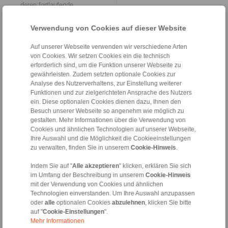
deren fortlaufende
Weiterentwicklung im Sinne
der kontinuierlichen
Verwendung von Cookies auf dieser Website
Verbesserung. Wie Daniel
Riedel betont, fließen die
Auf unserer Webseite verwenden wir verschiedene Arten
Ergebnisse der
von Cookies. Wir setzen Cookies ein die technisch
systematischen
Erfolgskontrolle aus der
erforderlich sind, um die Funktion unserer Webseite zu
Nachhaltigkeitsarbeit von
gewährleisten. Zudem setzten optionale Cookies zur
RINGSPANN „letztlich auch in
Analyse des Nutzerverhaltens, zur Einstellung weiterer
die weitere Verfeinerung der
Funktionen und zur zielgerichteten Ansprache des Nutzers
Lean-Management-Strukturen
ein. Diese optionalen Cookies dienen dazu, Ihnen den
mit ein“.
Besuch unserer Webseite so angenehm wie möglich zu
gestalten. Mehr Informationen über die Verwendung von
Der entscheidende
Cookies und ähnlichen Technologien auf unserer Webseite,
Vorsprung
Ihre Auswahl und die Möglichkeit die Cookieeinstellungen
zu verwalten, finden Sie in unserem
Cookie-Hinweis
.
Bei RINGSPANN betrachtet
man das Thema Nachhaltigkeit
Indem Sie auf "
Alle akzeptieren
" klicken, erklären Sie sich
inzwischen aus ganzheitlicher
im Umfang der Beschreibung in unserem
Cookie-Hinweis
Perspektive. Konkret heißt
mit der Verwendung von Cookies und ähnlichen
das, dass Aspekte der
Technologien einverstanden. Um Ihre Auswahl anzupassen
Ressourcenschonung, der
oder
alle
optionalen Cookies
abzulehnen
, klicken Sie bitte
Reduzierung von
auf "
Cookie-Einstellungen
".
Energieverbräuchen oder der
Vermeidung von
Mehr Informationen