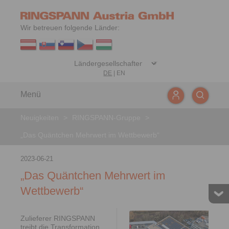
Wir betreuen folgende Länder:
DE
|
EN
Menü
Neuigkeiten
>
RINGSPANN-Gruppe
>
„Das Quäntchen Mehrwert im Wettbewerb“
2023-06-21
„Das Quäntchen Mehrwert im
Wettbewerb“
Zulieferer RINGSPANN
treibt die Transformation