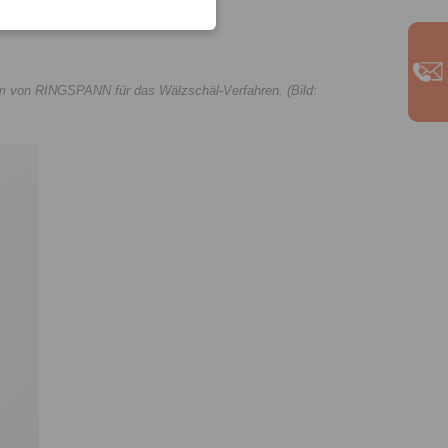
 von RINGSPANN für das Wälzschäl-Verfahren. (Bild: