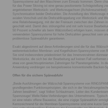
Spannsysteme auf den Maschinen zum Einsatz kommen. Denn chara
für das Power Skiving ist eine genau positionierte Schrägstellung z
angetriebenen Werkstück- und Werkzeugachsen (Achskreuzwinkel) 
Synchronisation beider Drehzahlen. Die Anstellung des Werkzeugs m
axialen Vorschub und die Drehzahlkoppelung von Werkstück und We
eine Relativbewegung, mit der der Freiraum zwischen den Zähnen in
geschält wird. Damit dies störungsfrei und mit sehr kurzer Bearbeitu
50 Prozent schneller als beim Wälzstoßen) erfolgen kann, müssen di
verwendeten Spannsysteme für hohe Drehzahlen gewuchtet sein un
problemlose Späneabfuhr garantieren.
Exakt abgestimmt auf diese Anforderungen sind die für das Wälzsc
weiterentwickelten Membran- und Kegelhülsen-Spannsysteme von
Sie sind insbesondere prädestiniert für das Innenverzahnen dünnwan
Werkstücke, die sich bei der Bearbeitung auf keinen Fall verformen 
etwa von gewichtsoptimierten Zahnringen für Planetengetriebe. In di
Anwendung verdrängen sie beispielsweise konventionelle Backen-
Offen für die sichere Späneabfuhr
„Beide Ausführungen der Wälzschäl-Spannsysteme von RINGSPANN
grundlegenden Funktionsprinzipien, die sich in der Verzahnungstechn
Jahren bewähren“, sagt Volker Schlautmann, Leiter des Kundentea
Spannzeuge/ Welle-Nabe-Verbindungen des Unternehmens. Typisch f
ist eine relativ offene Bauweise, die eine zügige Späneabfuhr ermögl
Kennzeichnend für die Membran-Spannsysteme sind eine kurze Ge