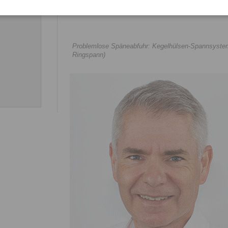
Problemlose Späneabfuhr: Kegelhülsen-Spannsystem
Ringspann)