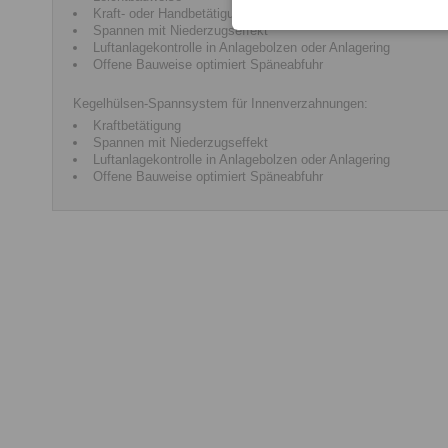
Kraft- oder Handbetätigung
Spannen mit Niederzugseffekt
Luftanlagekontrolle in Anlagebolzen oder Anlagering
Offene Bauweise optimiert Späneabfuhr
Kegelhülsen-Spannsystem für Innenverzahnungen:
Kraftbetätigung
Spannen mit Niederzugseffekt
Luftanlagekontrolle in Anlagebolzen oder Anlagering
Offene Bauweise optimiert Späneabfuhr