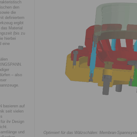
kteristisch
wischen den
sowie die
it definiertem
rkzeug ergibt
 das Material
ngszeit (bis zu
e hierbei
d eine
hälen
 RINGSPANN.
diger
dürfen – also
eser
Spannzeuge.
 basieren auf
ik seit vielen
ms
ür ihr Design
icht.
samtlänge und
Optimiert für das Wälzschälen: Membran-Spannsys