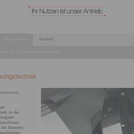
Neuigkeiten
Kontakt
teme für die Verzahnungstechnik
nungstechnik
ptimierter
ger
atz in der
jüngster
maschinen-
n die Branche
egelhülsen-