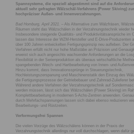
Spannsysteme, die speziell abgestimmt sind auf die Anforderu
aktuell sehr gefragten Wälzschäl-Verfahrens (Power Skiving) zu
hochpräziser Außen- und Innenverzahnungen.
Bad Homburg, April 2021.
– Als Alternative zum Wälzfräsen, Wälzs
Räumen steht das Wälzschälen in der Verzahnungstechnik wieder h
Insbesondere steigende Qualitäts- und Produktivitätsansprüche im 
lassen das Interesse der WZM-Hersteller und E-Drive-Produzenten 
über 100 Jahren entwickelten Fertigungsprinzip neu aufleben. Der G
Verfahren erfüllt nicht nur hohe Maßstäbe an Präzision und Genauig
erweist sich auch angesichts wachsender Anforderungen an die Los
Flexibilität in der Serienproduktion als überaus wirtschaftliche Meth
spangebenden Weich- und Hartbearbeitung von Innen- und Außenve
Hinzu kommt, dass Innovationssprünge in Steuerungstechnik,
Hochleistungszerspanung und Maschinenstatik den Einzug des Wäl
die Fertigungsprozesse der Getriebebauer und Zahnrad-Zulieferer be
Während andere Verfahren der Verzahnungstechnik auf Sondermasc
werden müssen, lässt sich das Wälzschälen (Power Skiving) im Ra
Komplettbearbeitung in modernen 5-Achs-Zentren anwenden. Genaui
durch Mehrfachspannungen lassen sich dabei ebenso reduzieren wie
Bearbeitungs- und Rüstzeiten.
Verformungsfrei Spannen
Die vielen Vorzüge des Wälzschälens können in der Praxis der
Verzahnungstechnik allerdings nur voll durchschlagen, wenn dafür g