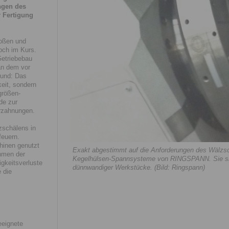
ngen des
r Fertigung
toßen und
och im Kurs.
Getriebebau
an dem vor
rund: Das
keit, sondern
größen-
ode zur
rzahnungen.
zschälens in
feuern.
hinen genutzt
Exakt abgestimmt auf die Anforderungen des Wälzsc
hmen der
Kegelhülsen-Spannsysteme von RINGSPANN. Sie sind
gkeitsverluste
dünnwandiger Werkstücke. (Bild: Ringspann)
 die
eeignete