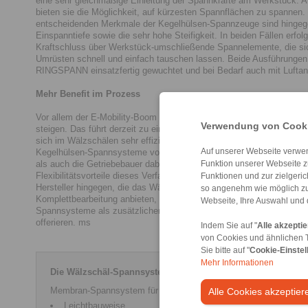
eine sehr gleichmäßige Einleitung der Spannkräfte am Werkstück.
bieten sie die Möglichkeit, auf kürzesten Spannflächen zu spannen.
entscheidenden Merkmale der Kegelhülsen-Spannzeuge sind hingeg
Einspanntiefe sowie die sehr hohe Steifigkeit. In beiden Fällen erfolg
Kraftschluss über Werkstück-umschließende Spannelemente, die si
Umrüsten schnell und einfach tauschen lassen. Beide Ausführungen l
RINGSPANN einsatzfertig gewuchtet und bei Bedarf auch mit Luftanl
Mehr Benefit im Prozess
Vor allem der E-Mobility-Boom lässt die Nachfrage nach Planetenge
Verwendung von Cooki
steigen. Das führt derzeit zu einem wachsenden Bedarf an Innenver
sich im Wälzschälen sehr effizient fertigen lassen. Der Einsatz de
Auf unserer Webseite verwen
Kegelhülsen-Spannsysteme von RINGSPANN kann sowohl die Zahnra
als auch die Getriebebauer dabei unterstützen, die Produktivitäts- u
Funktion unserer Webseite z
Flexibilitätsvorteile dieses Verfahrens voll auszuschöpfen. Werkze
Funktionen und zur zielgeri
Hersteller hingegen, die das Wälzschälen als Bestandteil der mehra
so angenehm wie möglich zu
Komplettbearbeitung anbieten, können ihren Kunden die RINGSPAN
Webseite, Ihre Auswahl und 
Spannsysteme als zusätzlichen Benefit im Rahmen der Prozessinte
offerieren. ms
Indem Sie auf "
Alle akzepti
von Cookies und ähnlichen 
Sie bitte auf "
Cookie-Einstel
Mehr Informationen
Die Wälzschäl-Spannsysteme von RINGSPANN auf einen Bli
Membran-Spannsystem für Innenverzahnungen:
Alle Cookies akzeptier
Leichtbauweise