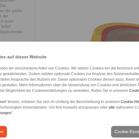
 Außerdem
 Die
en die große
t der
ch beim
iefert
agekontrolle.
trieben massiv
es auf dieser Website
zahnungen, die
r Membran- und
den wir verschiedene Arten von Cookies. Wir setzen Cookies ein die technisch erfo
d-Zulieferer
nd
u gewährleisten. Zudem setzten optionale Cookies zur Analyse des Nutzerverhaltens
ugmaschinen-
chteten Ansprache des Nutzers ein. Diese optionalen Cookies dienen dazu, Ihnen
chsigen
 gestalten. Mehr Informationen über die Verwendung von Cookies und ähnlichen 
N-
die Möglichkeit die Cookieeinstellungen zu verwalten, finden Sie in unserem
Cooki
gration
eren
" klicken, erklären Sie sich im Umfang der Beschreibung in unserem
Cookie-Hi
Technologien einverstanden. Um Ihre Auswahl anzupassen oder
alle
optionalen C
lungen
".
ck
en
Cookie-Eins