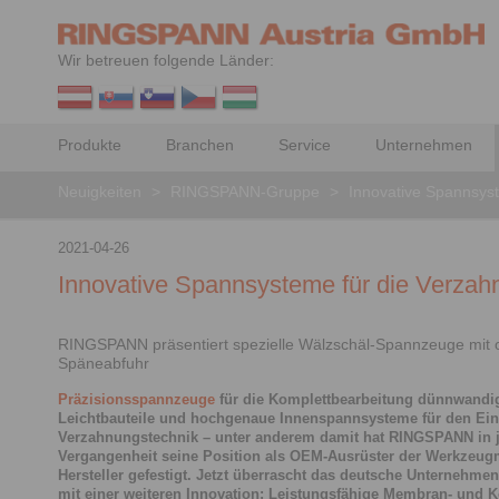
Wir betreuen folgende Länder:
Produkte
Branchen
Service
Unternehmen
Neuigkeiten
>
RINGSPANN-Gruppe
>
Innovative Spannsys
2021-04-26
Innovative Spannsysteme für die Verzah
RINGSPANN präsentiert spezielle Wälzschäl-Spannzeuge mit o
Späneabfuhr
Präzisionsspannzeuge
für die Komplettbearbeitung dünnwandi
Leichtbauteile und hochgenaue Innenspannsysteme für den Eins
Verzahnungstechnik – unter anderem damit hat RINGSPANN in 
Vergangenheit seine Position als OEM-Ausrüster der Werkzeug
Hersteller gefestigt. Jetzt überrascht das deutsche Unternehme
mit einer weiteren Innovation: Leistungsfähige Membran- und K