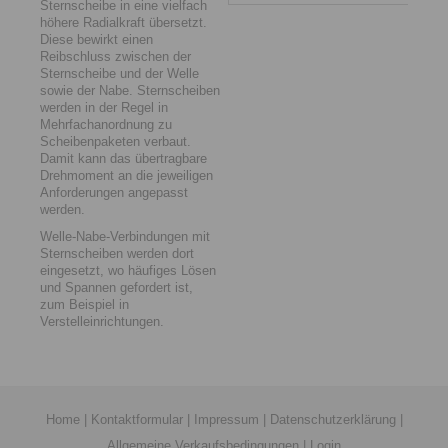
Sternscheibe in eine vielfach
höhere Radialkraft übersetzt.
Diese bewirkt einen
Reibschluss zwischen der
Sternscheibe und der Welle
sowie der Nabe. Sternscheiben
werden in der Regel in
Mehrfachanordnung zu
Scheibenpaketen verbaut.
Damit kann das übertragbare
Drehmoment an die jeweiligen
Anforderungen angepasst
werden.
Welle-Nabe-Verbindungen mit
Sternscheiben werden dort
eingesetzt, wo häufiges Lösen
und Spannen gefordert ist,
zum Beispiel in
Verstelleinrichtungen.
Home
|
Kontaktformular
|
Impressum
|
Datenschutzerklärung
|
Allgemeine Verkaufsbedingungen
|
Login