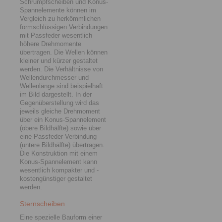
Schrumpfscheiben und Konus-
Spannelemente können im
Vergleich zu herkömmlichen
formschlüssigen Verbindungen
mit Passfeder wesentlich
höhere Drehmomente
übertragen. ­Die Wellen können
kleiner und kürzer gestaltet
werden. Die Verhältnisse von
Wellendurchmesser und
Wellenlänge sind beispielhaft
im Bild dargestellt. In der
Gegenüberstellung wird das
jeweils gleiche Drehmoment
über ein Konus-Spann­­element
(obere Bildhälfte) sowie über
eine Passfeder-Ver­bindung
(untere Bildhälfte) übertragen.
Die Konstruktion mit einem
Konus-Spannelement kann
wesentlich kompakter ­und ­
kosten­gün­stiger gestaltet
werden.
Sternscheiben
Eine spezielle Bauform einer