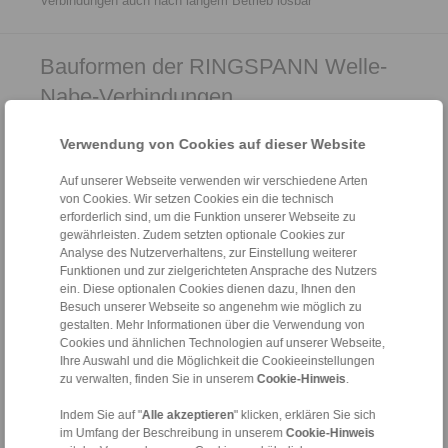
Verbindungen auch nach ­langem ­Betrieb lösbar
Bauformen der RINGSPANN Welle-
Nabe-Verbindungen
Verwendung von Cookies auf dieser Website
Schrumpfscheiben
Auf unserer Webseite verwenden wir verschiedene Arten
Schrumpfscheiben sind
von Cookies. Wir setzen Cookies ein die technisch
Außenspannverbindungen zur
erforderlich sind, um die Funktion unserer Webseite zu
spielfreien Befestigung von
gewährleisten. Zudem setzten optionale Cookies zur
Hohlwellen oder Naben auf
Analyse des Nutzerverhaltens, zur Einstellung weiterer
Wellen. Bei ihnen ­erzeugen
Funktionen und zur zielgerichteten Ansprache des Nutzers
Kegelflächen, die mittels
Spannschrauben
ein. Diese optionalen Cookies dienen dazu, Ihnen den
aufeinandergezogen werden, ­
Besuch unserer Webseite so angenehm wie möglich zu
Radial­kräfte; diese pressen die
gestalten. Mehr Informationen über die Verwendung von
Hohlwelle auf die Welle. Damit
Cookies und ähnlichen Technologien auf unserer Webseite,
können Drehmomente oder
Ihre Auswahl und die Möglichkeit die Cookieeinstellungen
Axialkräfte direkt von der
zu verwalten, finden Sie in unserem
Cookie-Hinweis
.
Hohlwelle reibschlüssig auf die
Welle übertragen werden. Die
Indem Sie auf "
Alle akzeptieren
" klicken, erklären Sie sich
Schrumpf­scheibe selbst ist
im Umfang der Beschreibung in unserem
Cookie-Hinweis
nicht an der Übertragung der