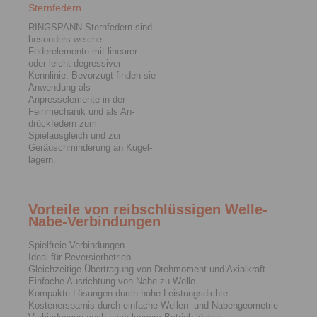
Sternfedern
RINGSPANN-Sternfedern sind
be­son­ders weiche
Federelemente mit linearer
oder leicht degressiver
Kennlinie. Be­vor­zugt finden sie
Anwendung als
Anpresselemente in der
Feinmechanik und als An­
drückfedern zum
Spielausgleich und zur
Geräuschmin­derung an Ku­gel­
la­gern.
Vorteile von reibschlüssigen Welle-
Nabe-Verbindungen
Spielfreie Verbindungen
Ideal für­ Reversierbetrieb
Gleichzeitige Übertragung von Drehmoment und ­Axialkraft
Einfache Ausrichtung von Nabe zu Welle
Kompakte Lösungen durch hohe Leistungsdichte
Kostenersparnis durch einfache Wellen- und ­Naben­geometrie