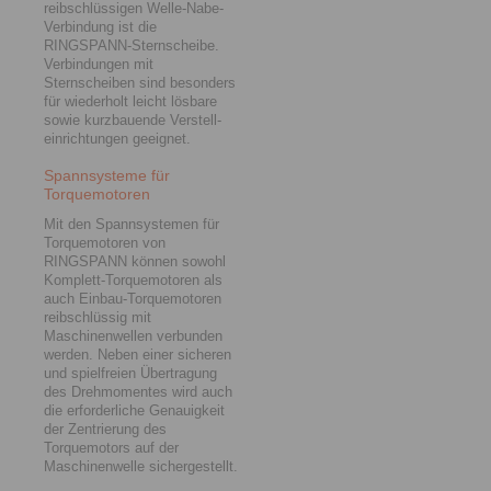
reibschlüssigen Welle-Nabe-
Verbindung ist die
RINGSPANN-Sternscheibe.
Verbindungen mit
Sternscheiben sind besonders
für wiederholt leicht lösbare
sowie kurzbauende Verstell­­
einrichtun­gen geeignet.
Spannsysteme für
Torquemotoren
Mit den Spannsystemen für
Torquemotoren von
RINGSPANN können sowohl
Komplett-Torquemotoren als
auch Einbau-Torquemotoren
reibschlüssig mit
Maschinenwellen verbunden
werden. Neben einer sicheren
und spielfreien Übertragung
des Drehmomentes wird auch
die erforderliche Genauigkeit
der Zentrierung des
Torquemotors auf der
Maschinenwelle sichergestellt.