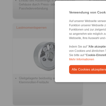
Einbau des Außenrings in kundenseitiges
Vollständ
Gehäuse durch Press- oder
Gehäuse
Passfederverbindung
Mit eige
Verwendung von Cooki
Auf unserer Webseite verwen
Funktion unserer Webseite z
Lastmomentsperren
Funktionen und zur zielgeri
so angenehm wie möglich zu
Webseite, Ihre Auswahl und 
Indem Sie auf "
Alle akzepti
von Cookies und ähnlichen 
Sie bitte auf "
Cookie-Einstel
Mehr Informationen
Alle Cookies akzeptier
Gleitgelagerte beidseitig wirkende
Klemmrollen-Freiläufe