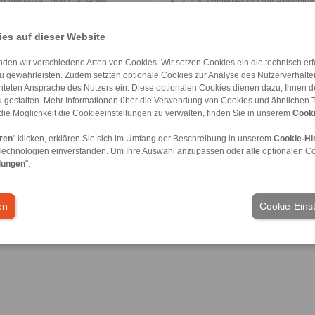
ig gekapselt durch eigenes
Zur Komplettierung mit Anschlus
Schmierung kundenseitig
ner Schmierung
es auf dieser Website
den wir verschiedene Arten von Cookies. Wir setzen Cookies ein die technisch erfo
u gewährleisten. Zudem setzten optionale Cookies zur Analyse des Nutzerverhaltens
chteten Ansprache des Nutzers ein. Diese optionalen Cookies dienen dazu, Ihnen
 gestalten. Mehr Informationen über die Verwendung von Cookies und ähnlichen 
die Möglichkeit die Cookieeinstellungen zu verwalten, finden Sie in unserem
Cooki
eren
" klicken, erklären Sie sich im Umfang der Beschreibung in unserem
Cookie-Hi
Technologien einverstanden. Um Ihre Auswahl anzupassen oder
alle
optionalen C
lungen
".
en
Cookie-Eins