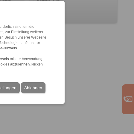
steilen
Käfigfreiläufe
rderlich sind, um die
, zur Einstellung weiterer
 den Besuch unserer Webseite
Technologien auf unserer
e-Hinweis
.
nweis
mit der Verwendung
ookies
abzulehnen
, klicken
tellungen
Ablehnen