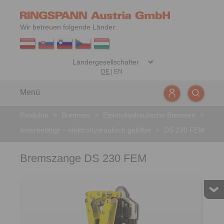
Wir betreuen folgende Länder:
DE
|
EN
Menü
Produkte
>
Bremsen
>
Elektrohydraulische Bremsen
>
federbetätigt – elektrohydraulisch gelüftet
>
DS 230 FEM
Bremszange DS 230 FEM