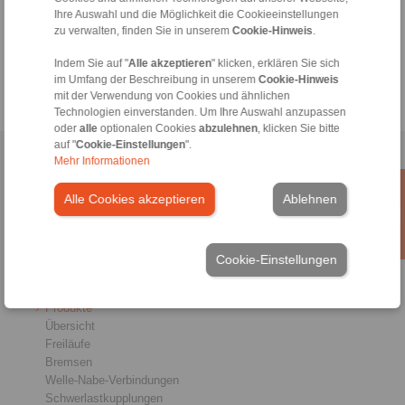
Hotline Technik:
Ihre Auswahl und die Möglichkeit die Cookieeinstellungen
+43 2635 62446
zu verwalten, finden Sie in unserem
Cookie-Hinweis
.
info@ringspann.at
Indem Sie auf "
Alle akzeptieren
" klicken, erklären Sie sich
im Umfang der Beschreibung in unserem
Cookie-Hinweis
mit der Verwendung von Cookies und ähnlichen
Technologien einverstanden. Um Ihre Auswahl anzupassen
oder
alle
optionalen Cookies
abzulehnen
, klicken Sie bitte
auf "
Cookie-Einstellungen
".
Home
|
Kontaktformular
|
Impressum
|
Datenschutzerklärung
|
Mehr Informationen
Allgemeine Verkaufsbedingungen
|
Login
Alle Cookies akzeptieren
Ablehnen
Cookie-Einstellungen
Produkte
Übersicht
Freiläufe
Bremsen
Welle-Nabe-Verbindungen
Schwerlastkupplungen