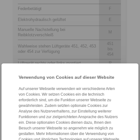
Federbetätigt
F
Elektrohydraulisch gelüftet
E
Manuelle Nachstellung bei
M
Reibklotzverschleiß
451
Wahlweise stehen Lüftgeräte 451, 452, 453
bis
oder 454 zur Verfügung
454
Lüftgerät rechts oder links montiert
R
lieferbar
L
Verwendung von Cookies auf dieser Website
Für Bremsscheibendicke 30 mm
30
Auf unserer Webseite verwenden wir verschiedene Arten
von Cookies. Wir setzen Cookies ein die technisch
Kontakt
erforderlich sind, um die Funktion unserer Webseite zu
gewährleisten. Zudem setzten optionale Cookies zur
Analyse des Nutzerverhaltens, zur Einstellung weiterer
Hotline Vertrieb:
Funktionen und zur zielgerichteten Ansprache des Nutzers
+43 2635 62446
ein. Diese optionalen Cookies dienen dazu, Ihnen den
info@ringspann.at
Besuch unserer Webseite so angenehm wie möglich zu
gestalten. Mehr Informationen über die Verwendung von
Cookies und ähnlichen Technologien auf unserer Webseite,