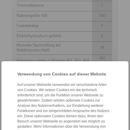
Trommelbremse
T
Rahmengröße 400
400
Federbetätigt
F
Elektrohydraulisch gelüftet
E
Manuelle Nachstellung bei
M
Reibklotzverschleiß
452
Wahlweise stehen Lüftgeräte 452, 453, 454
bis
oder 455 zur Verfügung
455
Verwendung von Cookies auf dieser Website
Material: Guss
NC
Auf unserer Webseite verwenden wir verschiedene Arten
von Cookies. Wir setzen Cookies ein die technisch
erforderlich sind, um die Funktion unserer Webseite zu
Kontakt
gewährleisten. Zudem setzten optionale Cookies zur
Analyse des Nutzerverhaltens, zur Einstellung weiterer
Hotline Vertrieb:
Funktionen und zur zielgerichteten Ansprache des Nutzers
+43 2635 62446
ein. Diese optionalen Cookies dienen dazu, Ihnen den
Besuch unserer Webseite so angenehm wie möglich zu
info@ringspann.at
gestalten. Mehr Informationen über die Verwendung von