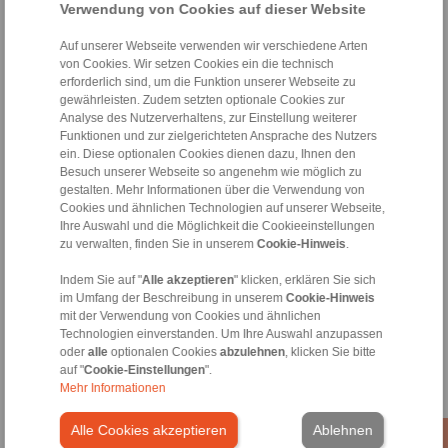
Verwendung von Cookies auf dieser Website
Klemmstückabhebung
Klemmstückabhebung
X
X
Auf unserer Webseite verwenden wir verschiedene Arten
von Cookies. Wir setzen Cookies ein die technisch
erforderlich sind, um die Funktion unserer Webseite zu
gewährleisten. Zudem setzten optionale Cookies zur
Analyse des Nutzerverhaltens, zur Einstellung weiterer
Kontakt
Funktionen und zur zielgerichteten Ansprache des Nutzers
ein. Diese optionalen Cookies dienen dazu, Ihnen den
Hotline Vertrieb:
Besuch unserer Webseite so angenehm wie möglich zu
+43 2635 62446
gestalten. Mehr Informationen über die Verwendung von
Cookies und ähnlichen Technologien auf unserer Webseite,
info@ringspann.at
Ihre Auswahl und die Möglichkeit die Cookieeinstellungen
zu verwalten, finden Sie in unserem
Cookie-Hinweis
.
Hotline Technik:
+43 2635 62446
Indem Sie auf "
Alle akzeptieren
" klicken, erklären Sie sich
im Umfang der Beschreibung in unserem
Cookie-Hinweis
info@ringspann.at
mit der Verwendung von Cookies und ähnlichen
Technologien einverstanden. Um Ihre Auswahl anzupassen
Technische Anfrage
oder
alle
optionalen Cookies
abzulehnen
, klicken Sie bitte
auf "
Cookie-Einstellungen
".
Mehr Informationen
Informationen
Alle Cookies akzeptieren
Ablehnen