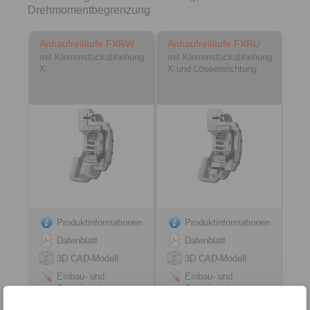
Drehmomentbegrenzung
Anbaufreiläufe FXRW
Anbaufreiläufe FXRU
mit Klemmstückabhebung
mit Klemmstückabhebung
X
X und Löseeinrichtung
Produktinformationen
Produktinformationen
Datenblatt
Datenblatt
3D CAD-Modell
3D CAD-Modell
Einbau- und
Einbau- und
Betriebsanleitung
Betriebsanleitung
Video
Video