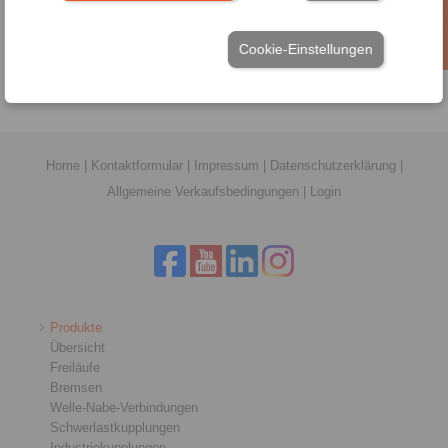
Katalog Freiläufe
Cookie-Einstellungen
Flyer Anbaufreiläufe FXM
Home
|
Kontaktformular
|
Impressum
|
Datenschutzerklärung
|
Allgemeine Verkaufsbedingungen
|
Login
Produkte
Übersicht
Freiläufe
Bremsen
Welle-Nabe-Verbindungen
Schwerlastkupplungen
Industriekupplungen