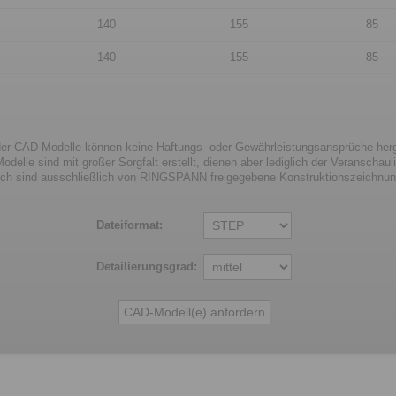
140
155
85
140
155
85
er CAD-Modelle können keine Haftungs- oder Gewährleistungsansprüche herge
odelle sind mit großer Sorgfalt erstellt, dienen aber lediglich der Veranschaul
lich sind ausschließlich von RINGSPANN freigegebene Konstruktionszeichnu
Dateiformat:
Detailierungsgrad: