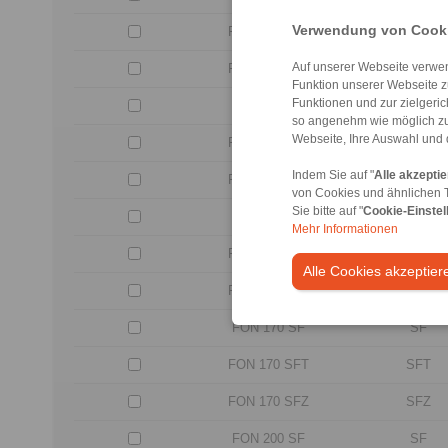
Verwendung von Cooki
FON 107 SFT
SFT
Auf unserer Webseite verwen
FON 107 SFZ
SFZ
Funktion unserer Webseite z
Funktionen und zur zielgeri
FON 127 SF
SF
so angenehm wie möglich zu
Webseite, Ihre Auswahl und 
FON 127 SFT
SFT
Indem Sie auf "
Alle akzepti
FON 127 SFZ
SFZ
von Cookies und ähnlichen 
Sie bitte auf "
Cookie-Einstel
FON 140 SF
SF
Mehr Informationen
FON 140 SFT
SFT
Alle Cookies akzeptier
FON 140 SFZ
SFZ
FON 170 SF
SF
FON 170 SFT
SFT
FON 170 SFZ
SFZ
FON 200 SF
SF