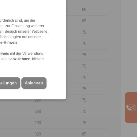
170
65
rderlich sind, um die
170
65
, zur Einstellung weiterer
 den Besuch unserer Webseite
200
75
Technologien auf unserer
e-Hinweis
.
200
75
nweis
mit der Verwendung
200
75
ookies
abzulehnen
, klicken
250
75
250
75
tellungen
Ablehnen
250
75
290
75
290
75
290
75
320
85