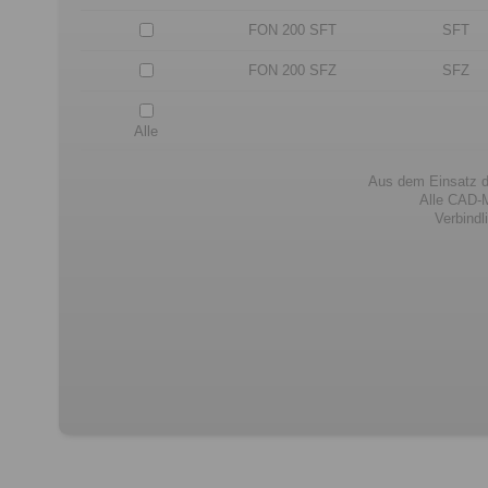
FON 200 SFT
SFT
FON 200 SFZ
SFZ
Alle
Aus dem Einsatz d
Alle CAD-M
Verbind