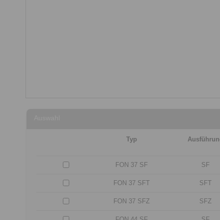
Auswahl
Typ
Ausführun
FON 37 SF
SF
FON 37 SFT
SFT
FON 37 SFZ
SFZ
FON 44 SF
SF