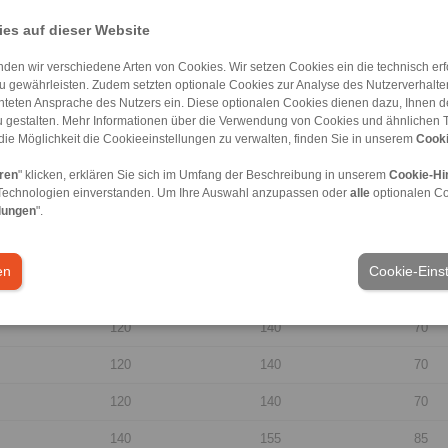
es auf dieser Website
70
85
45
den wir verschiedene Arten von Cookies. Wir setzen Cookies ein die technisch erfo
70
85
45
u gewährleisten. Zudem setzten optionale Cookies zur Analyse des Nutzerverhaltens
chteten Ansprache des Nutzers ein. Diese optionalen Cookies dienen dazu, Ihnen
90
100
68
 gestalten. Mehr Informationen über die Verwendung von Cookies und ähnlichen 
die Möglichkeit die Cookieeinstellungen zu verwalten, finden Sie in unserem
Cooki
90
100
68
eren
" klicken, erklären Sie sich im Umfang der Beschreibung in unserem
Cookie-Hi
90
100
68
Technologien einverstanden. Um Ihre Auswahl anzupassen oder
alle
optionalen C
lungen
".
100
115
68
100
115
68
en
Cookie-Eins
100
115
68
120
140
70
120
140
70
120
140
70
140
155
85