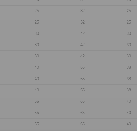
25
32
25
25
32
25
30
42
30
30
42
30
30
42
30
40
55
38
40
55
38
40
55
38
55
65
40
55
65
40
55
65
40
70
85
45