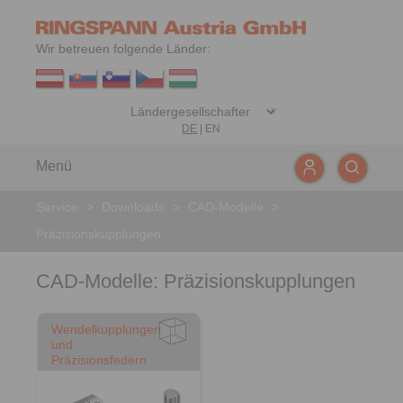
Wir betreuen folgende Länder:
DE
|
EN
Menü
Service
>
Downloads
>
CAD-Modelle
>
Präzisionskupplungen
CAD-Modelle: Präzisionskupplungen​
Wendelkupplungen
und
Präzisionsfedern