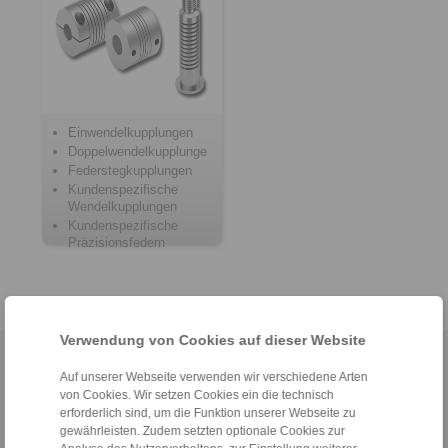
Einwendelkupplungen
Doppelwendelkupplungen
Federstegkupplungen
Kundenspezifische
Wendelkupplungen
Kundenspezifische
Präzisionsfedern
Verwendung von Cookies auf dieser Website
Home
|
Kontaktformular
|
Impressum
|
Datenschutzerklärung
|
Auf unserer Webseite verwenden wir verschiedene Arten
Allgemeine Verkaufsbedingungen
|
Login
von Cookies. Wir setzen Cookies ein die technisch
erforderlich sind, um die Funktion unserer Webseite zu
gewährleisten. Zudem setzten optionale Cookies zur