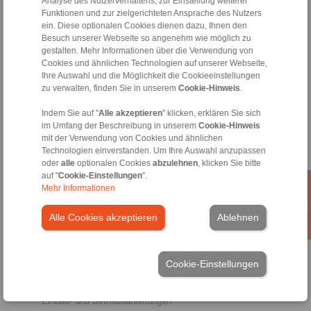
Analyse des Nutzerverhaltens, zur Einstellung weiterer
Funktionen und zur zielgerichteten Ansprache des Nutzers
ein. Diese optionalen Cookies dienen dazu, Ihnen den
Besuch unserer Webseite so angenehm wie möglich zu
gestalten. Mehr Informationen über die Verwendung von
Produkte
Cookies und ähnlichen Technologien auf unserer Webseite,
Übersicht
Ihre Auswahl und die Möglichkeit die Cookieeinstellungen
Freiläufe
zu verwalten, finden Sie in unserem
Cookie-Hinweis
.
Bremsen
Welle-Nabe-Verbindungen
Indem Sie auf "
Alle akzeptieren
" klicken, erklären Sie sich
Schwerlastkupplungen
im Umfang der Beschreibung in unserem
Cookie-Hinweis
Industriekupplungen
mit der Verwendung von Cookies und ähnlichen
Präzisionskupplungen
Technologien einverstanden. Um Ihre Auswahl anzupassen
oder
alle
optionalen Cookies
abzulehnen
, klicken Sie bitte
Präzisions-Spannzeuge
auf "
Cookie-Einstellungen
".
RCS® Fernbetätigungen
Mehr Informationen
Branchen
Alle Cookies akzeptieren
Ablehnen
Service
Downloads
Produktkataloge
Cookie-Einstellungen
Broschüren
CAD-Modelle
Einbau- und Betriebsanleitungen